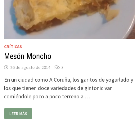
CRÍTICAS
Mesón Moncho
26 de agosto de 2014
3
En un ciudad como A Coruña, los garitos de yogurlado y
los que tienen doce variedades de gintonic van
comiéndole poco a poco terreno a …
MESÓN
LEER MÁS
MONCHO