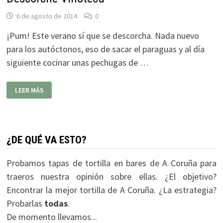
6 de agosto de 2014
0
¡Pum! Este verano sí que se descorcha. Nada nuevo
para los autóctonos, eso de sacar el paraguas y al día
siguiente cocinar unas pechugas de …
DESCORCHE
LEER MÁS
VINOTECA
¿DE QUÉ VA ESTO?
Probamos tapas de tortilla en bares de A Coruña para
traeros nuestra opinión sobre ellas. ¿El objetivo?
Encontrar la mejor tortilla de A Coruña. ¿La estrategia?
Probarlas
todas
.
De momento llevamos...