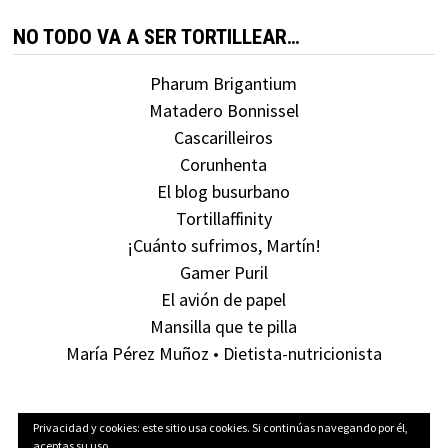
NO TODO VA A SER TORTILLEAR…
Pharum Brigantium
Matadero Bonnissel
Cascarilleiros
Corunhenta
El blog busurbano
Tortillaffinity
¡Cuánto sufrimos, Martín!
Gamer Puril
El avión de papel
Mansilla que te pilla
María Pérez Muñoz • Dietista-nutricionista
Privacidad y cookies: este sitio usa cookies. Si continúas navegando por él,
aceptas su uso.