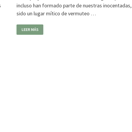
s
incluso han formado parte de nuestras inocentadas,
sido un lugar mítico de vermuteo …
GRAND
LEER MÁS
CRU
CAFE
LA
CANTERA