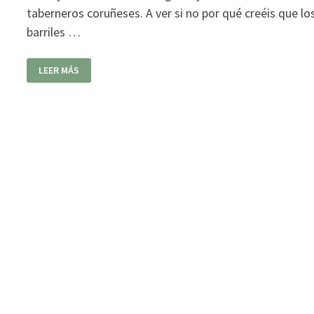
taberneros coruñeses. A ver si no por qué creéis que lo
barriles …
RESTAURANTE
LEER MÁS
OS
BOCOIS