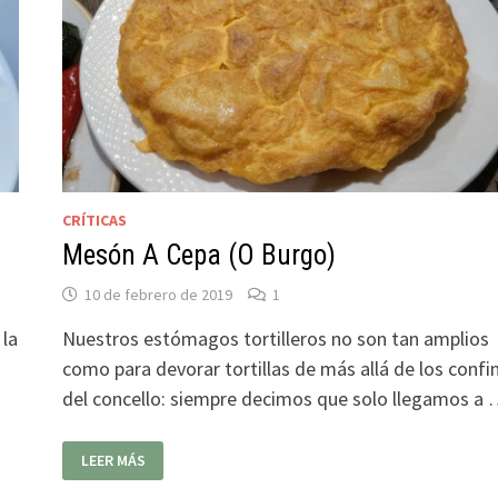
CRÍTICAS
Mesón A Cepa (O Burgo)
10 de febrero de 2019
1
 la
Nuestros estómagos tortilleros no son tan amplios
como para devorar tortillas de más allá de los confi
del concello: siempre decimos que solo llegamos a
MESÓN
LEER MÁS
A
CEPA
(O