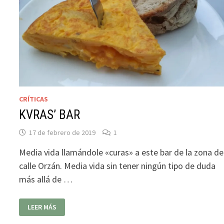
CRÍTICAS
KVRAS’ BAR
17 de febrero de 2019
1
Media vida llamándole «curas» a este bar de la zona de
calle Orzán. Media vida sin tener ningún tipo de duda
más allá de …
KVRAS’
LEER MÁS
BAR