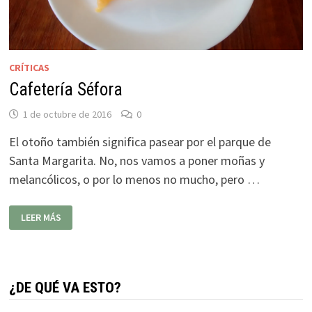
CRÍTICAS
Cafetería Séfora
1 de octubre de 2016
0
El otoño también significa pasear por el parque de
Santa Margarita. No, nos vamos a poner moñas y
melancólicos, o por lo menos no mucho, pero …
CAFETERÍA
LEER MÁS
SÉFORA
¿DE QUÉ VA ESTO?