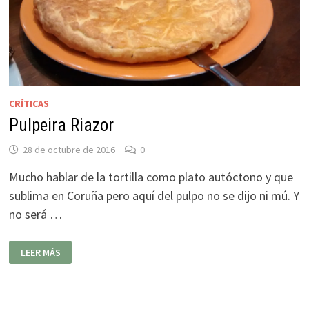
CRÍTICAS
Pulpeira Riazor
28 de octubre de 2016
0
Mucho hablar de la tortilla como plato autóctono y que
sublima en Coruña pero aquí del pulpo no se dijo ni mú. Y
no será …
PULPEIRA
LEER MÁS
RIAZOR