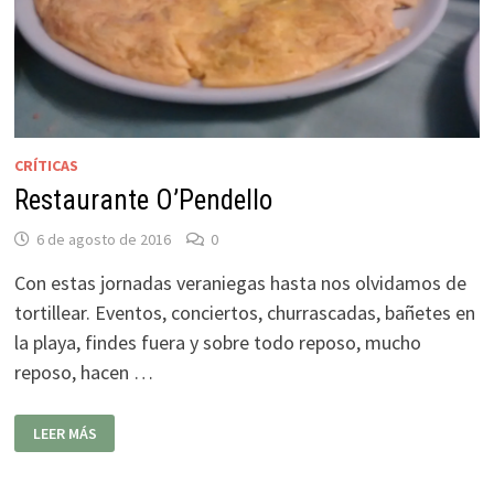
CRÍTICAS
Restaurante O’Pendello
6 de agosto de 2016
0
Con estas jornadas veraniegas hasta nos olvidamos de
tortillear. Eventos, conciertos, churrascadas, bañetes en
la playa, findes fuera y sobre todo reposo, mucho
reposo, hacen …
RESTAURANTE
LEER MÁS
O’PENDELLO