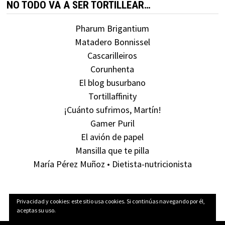
NO TODO VA A SER TORTILLEAR…
Pharum Brigantium
Matadero Bonnissel
Cascarilleiros
Corunhenta
El blog busurbano
Tortillaffinity
¡Cuánto sufrimos, Martín!
Gamer Puril
El avión de papel
Mansilla que te pilla
María Pérez Muñoz • Dietista-nutricionista
Privacidad y cookies: este sitio usa cookies. Si continúas navegando por él,
aceptas su uso.