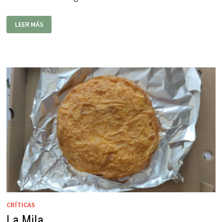
CASA
LEER MÁS
DA
COLLONA
CRÍTICAS
La Mila