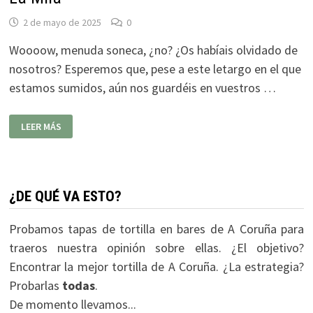
2 de mayo de 2025
0
Woooow, menuda soneca, ¿no? ¿Os habíais olvidado de
nosotros? Esperemos que, pese a este letargo en el que
estamos sumidos, aún nos guardéis en vuestros …
LA
LEER MÁS
MILA
¿DE QUÉ VA ESTO?
Probamos tapas de tortilla en bares de A Coruña para
traeros nuestra opinión sobre ellas. ¿El objetivo?
Encontrar la mejor tortilla de A Coruña. ¿La estrategia?
Probarlas
todas
.
De momento llevamos...