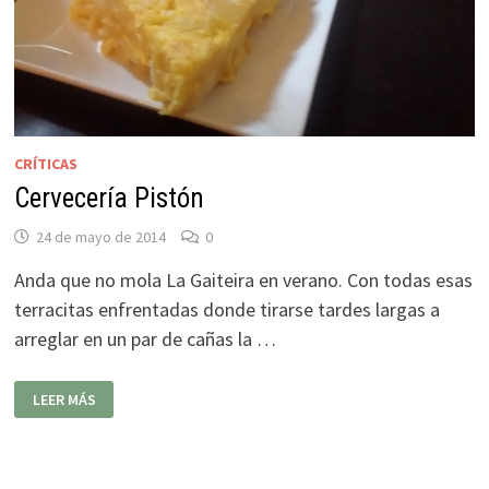
CRÍTICAS
Cervecería Pistón
24 de mayo de 2014
0
Anda que no mola La Gaiteira en verano. Con todas esas
terracitas enfrentadas donde tirarse tardes largas a
arreglar en un par de cañas la …
CERVECERÍA
LEER MÁS
PISTÓN