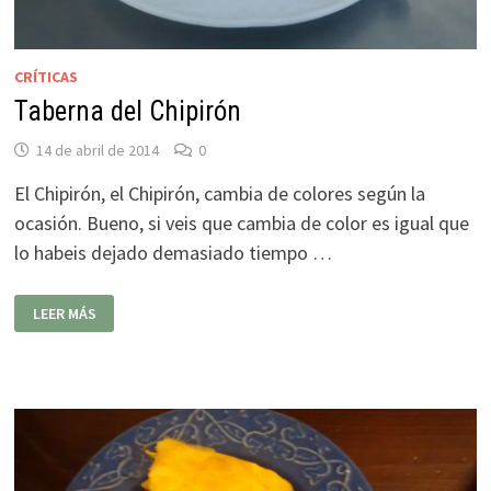
CRÍTICAS
Taberna del Chipirón
14 de abril de 2014
0
El Chipirón, el Chipirón, cambia de colores según la
ocasión. Bueno, si veis que cambia de color es igual que
lo habeis dejado demasiado tiempo …
TABERNA
LEER MÁS
DEL
CHIPIRÓN