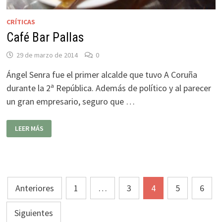
CRÍTICAS
Café Bar Pallas
29 de marzo de 2014
0
Ángel Senra fue el primer alcalde que tuvo A Coruña
durante la 2ª República. Además de político y al parecer
un gran empresario, seguro que …
CAFÉ
LEER MÁS
BAR
PALLAS
Paginación
Anteriores
1
…
3
4
5
6
de
Siguientes