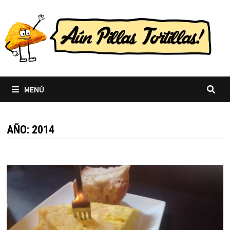
Saltar
al
contenido
MENÚ
AÑO:
2014