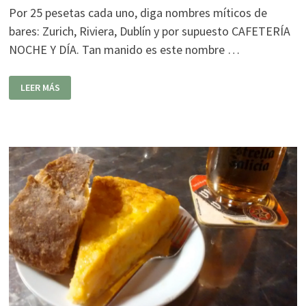
Por 25 pesetas cada uno, diga nombres míticos de
bares: Zurich, Riviera, Dublín y por supuesto CAFETERÍA
NOCHE Y DÍA. Tan manido es este nombre …
NOCHE
LEER MÁS
Y
DÍA
CAFÉ