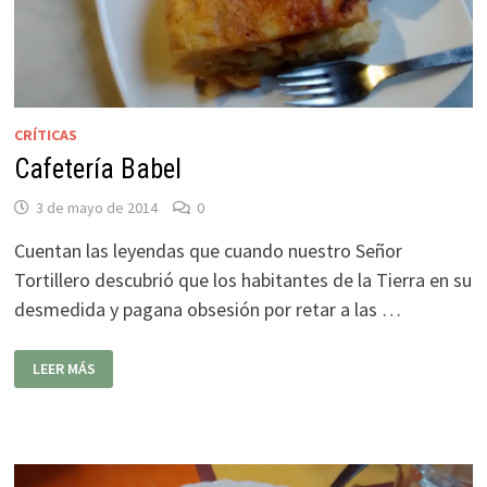
CRÍTICAS
Cafetería Babel
3 de mayo de 2014
0
Cuentan las leyendas que cuando nuestro Señor
Tortillero descubrió que los habitantes de la Tierra en su
desmedida y pagana obsesión por retar a las …
CAFETERÍA
LEER MÁS
BABEL