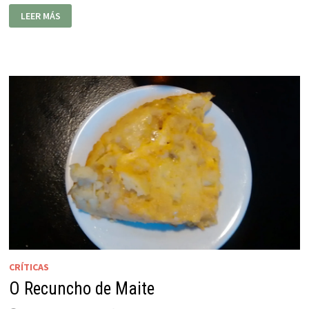
CAFETERÍA
LEER MÁS
BOB
DYLAN
CRÍTICAS
O Recuncho de Maite