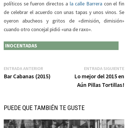
políticos se fueron directos a
la calle Barrera
con el fin
de celebrar el acuerdo con unas tapas y unos vinos. Se
oyeron abucheos y gritos de «dimisión, dimisión»
cuando otro concejal pidió «una de raxo».
INOCENTADAS
Navegación
Entrada
E
ENTRADA ANTERIOR
ENTRADA SIGUIENTE
anterior:
s
Bar Cabanas (2015)
Lo mejor del 2015 en
de
Aún Pillas Tortillas!
entradas
PUEDE QUE TAMBIÉN TE GUSTE