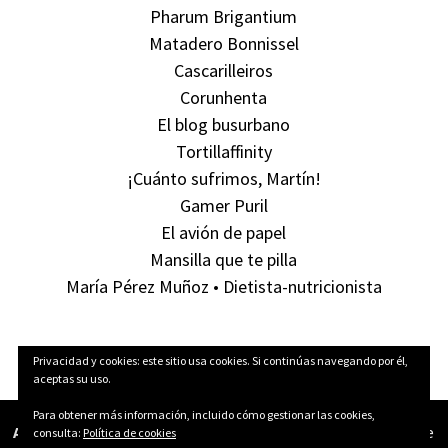
Pharum Brigantium
Matadero Bonnissel
Cascarilleiros
Corunhenta
El blog busurbano
Tortillaffinity
¡Cuánto sufrimos, Martín!
Gamer Puril
El avión de papel
Mansilla que te pilla
María Pérez Muñoz • Dietista-nutricionista
Privacidad y cookies: este sitio usa cookies. Si continúas navegando por él,
aceptas su uso.
Para obtener más información, incluido cómo gestionar las cookies,
Aún Pillas Tortillas!
está publicado bajo una licencia
Creative
consulta:
Política de cookies