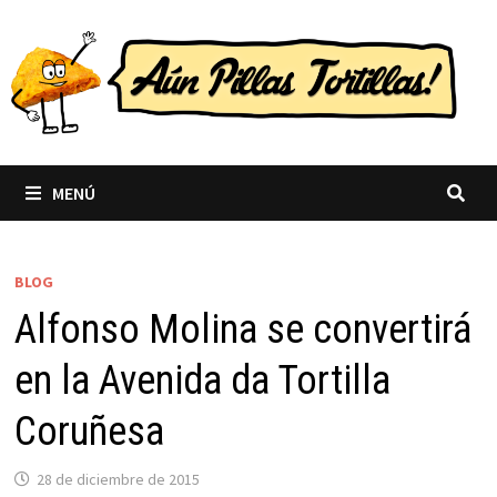
Saltar
al
contenido
MENÚ
BLOG
Alfonso Molina se convertirá
en la Avenida da Tortilla
Coruñesa
28 de diciembre de 2015