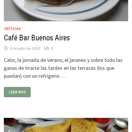
CRÍTICAS
Café Bar Buenos Aires
9 de julio de 2019
0
Calor, la jornada de verano, el jaraneo y sobre todo las
ganas de tirarse las tardes en las terrazas (los que
puedan) con un refrigerio …
CAFÉ
LEER MÁS
BAR
BUENOS
AIRES