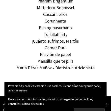
Pharum Brigantium
Matadero Bonnissel
Cascarilleiros
Corunhenta
El blog busurbano
Tortillaffinity
¡Cuánto sufrimos, Martín!
Gamer Puril
El avión de papel
Mansilla que te pilla
María Pérez Muñoz • Dietista-nutricionista
Privacidad y cookies: este sitio usa cookies. Si continúas navegando por él,
aceptas su uso.
Para obtener más información, incluido cómo gestionar las cookies,
Aún Pillas Tortillas!
está publicado bajo una licencia
Creative
consulta:
Política de cookies
Commons