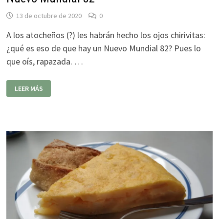
13 de octubre de 2020
0
A los atocheños (?) les habrán hecho los ojos chirivitas:
¿qué es eso de que hay un Nuevo Mundial 82? Pues lo
que oís, rapazada. …
NUEVO
LEER MÁS
MUNDIAL
82