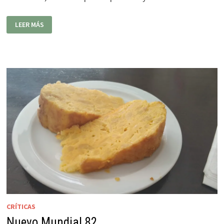
O
LEER MÁS
CARRUSCO
CRÍTICAS
Nuevo Mundial 82