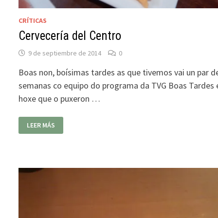
CRÍTICAS
Cervecería del Centro
9 de septiembre de 2014
0
Boas non, boísimas tardes as que tivemos vai un par d
semanas co equipo do programa da TVG Boas Tardes 
hoxe que o puxeron …
CERVECERÍA
LEER MÁS
DEL
CENTRO