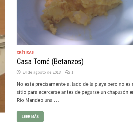
CRÍTICAS
Casa Tomé (Betanzos)
24 de agosto de 2013
1
No está precisamente al lado de la playa pero no es
sitio para acercarse antes de pegarse un chapuzón e
Río Mandeo una …
CASA
LEER MÁS
TOMÉ
(BETANZOS)