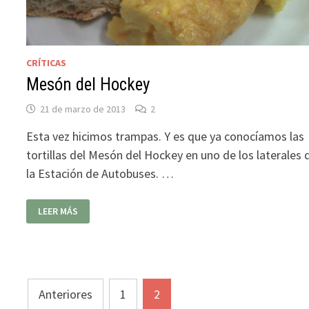
CRÍTICAS
Mesón del Hockey
21 de marzo de 2013
2
Esta vez hicimos trampas. Y es que ya conocíamos las
tortillas del Mesón del Hockey en uno de los laterales 
la Estación de Autobuses. …
MESÓN
LEER MÁS
DEL
HOCKEY
Paginación
Anteriores
1
2