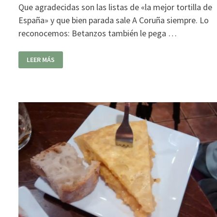
Que agradecidas son las listas de «la mejor tortilla de
España» y que bien parada sale A Coruña siempre. Lo
reconocemos: Betanzos también le pega …
TABERNA
LEER MÁS
DA
PENELA