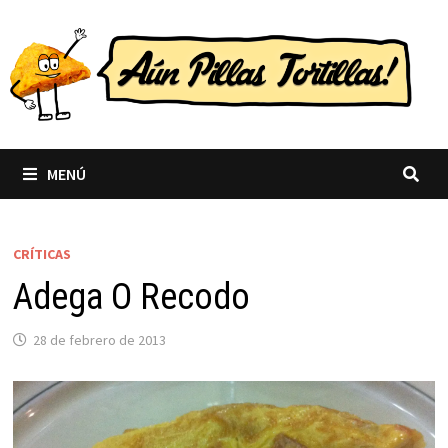
Saltar
al
contenido
MENÚ
CRÍTICAS
Adega O Recodo
28 de febrero de 2013