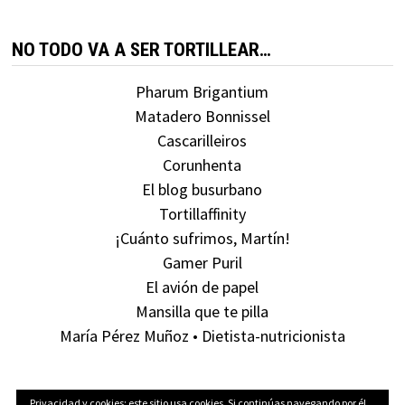
NO TODO VA A SER TORTILLEAR…
Pharum Brigantium
Matadero Bonnissel
Cascarilleiros
Corunhenta
El blog busurbano
Tortillaffinity
¡Cuánto sufrimos, Martín!
Gamer Puril
El avión de papel
Mansilla que te pilla
María Pérez Muñoz • Dietista-nutricionista
Privacidad y cookies: este sitio usa cookies. Si continúas navegando por él,