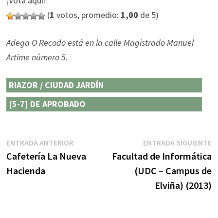
¡Vota aquí!
(
1
votos, promedio:
1,00
de 5)
Adega O Recodo está en la calle Magistrado Manuel
Artime número 5.
RIAZOR / CIUDAD JARDÍN
[5-7] DE APROBADO
Navegación
Entrada
E
ENTRADA ANTERIOR
ENTRADA SIGUIENTE
anterior:
s
Cafetería La Nueva
Facultad de Informática
de
Hacienda
(UDC – Campus de
entradas
Elviña) (2013)