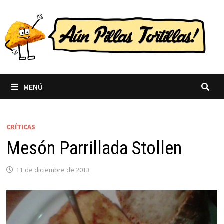
Saltar
al
contenido
MENÚ
CRÍTICAS
Mesón Parrillada Stollen
11 de diciembre de 2013