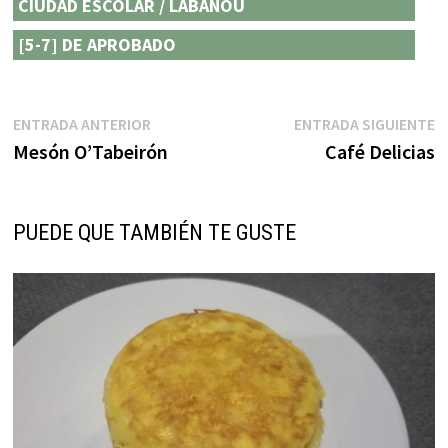
CIUDAD ESCOLAR / LABAÑOU
[5-7] DE APROBADO
Navegación
Entrada
E
ENTRADA ANTERIOR
ENTRADA SIGUIENTE
anterior:
s
Mesón O’Tabeirón
Café Delicias
de
entradas
PUEDE QUE TAMBIÉN TE GUSTE