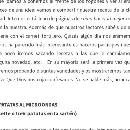
ue íbamos a ponernos al frente de los fogones y ver si é
ces de una idea: vamos a compartir nuestra receta de la cl
ad, Internet está lleno de páginas de
cómo hacer la mejor tor
 la nuestra. Además de que nuestros lectores sabéis de 
erie con el carnet tortillero. Quizás algún día nos anime
os ha parecido más interesante es haceros partícipes nue
 poco iremos sacando recetas a las que le cambiamo
alguna novedad, etc… En su mayoría será la primera vez qu
 iremos probando distintas variedades y os mostraremos tan
tica. Que Dios nos coja confesados. No se hable más, arran
PATATAS AL MICROONDAS
ceite o freir patatas en la sartén)
tenga un odio especial a los aceituneros de Jaén pero hay 