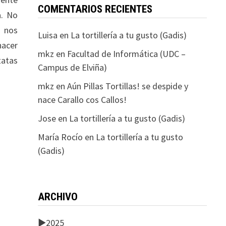
COMENTARIOS RECIENTES
a. No
s nos
Luisa
en
La tortillería a tu gusto (Gadis)
hacer
mkz
en
Facultad de Informática (UDC –
tatas
Campus de Elviña)
mkz
en
Aún Pillas Tortillas! se despide y
nace Carallo cos Callos!
Jose
en
La tortillería a tu gusto (Gadis)
María Rocío
en
La tortillería a tu gusto
(Gadis)
ARCHIVO
►
2025