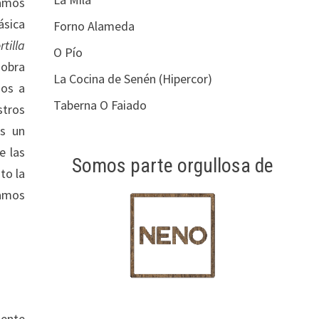
ramos
ásica
Forno Alameda
tilla
O Pío
sobra
La Cocina de Senén (Hipercor)
mos a
Taberna O Faiado
stros
s un
e las
Somos parte orgullosa de
to la
camos
gente