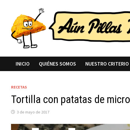
Saltar
al
contenido
INICIO
QUIÉNES SOMOS
NUESTRO CRITERIO
RECETAS
Tortilla con patatas de mic
3 de mayo de 2017