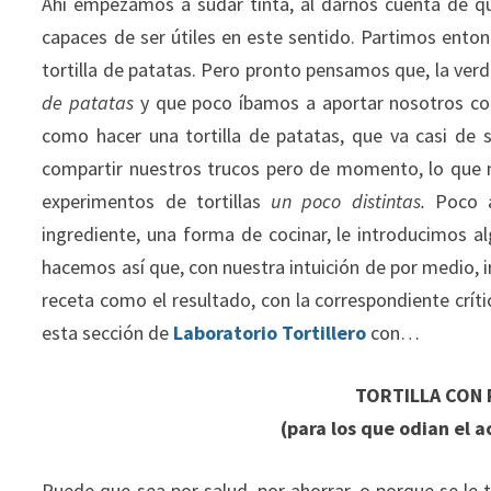
Ahí empezamos a sudar tinta, al darnos cuenta de q
capaces de ser útiles en este sentido. Partimos enton
tortilla de patatas. Pero pronto pensamos que, la verd
de patatas
y que poco íbamos a aportar nosotros con
como hacer una tortilla de patatas, que va casi de s
compartir nuestros trucos pero de momento, lo que n
experimentos de tortillas
un poco distintas.
Poco a
ingrediente, una forma de cocinar, le introducimos 
hacemos así que, con nuestra intuición de por medio,
receta como el resultado, con la correspondiente crí
esta sección de
Laboratorio Tortillero
con…
TORTILLA CON 
(para los que odian el a
Puede que sea por salud, por ahorrar, o porque se le 