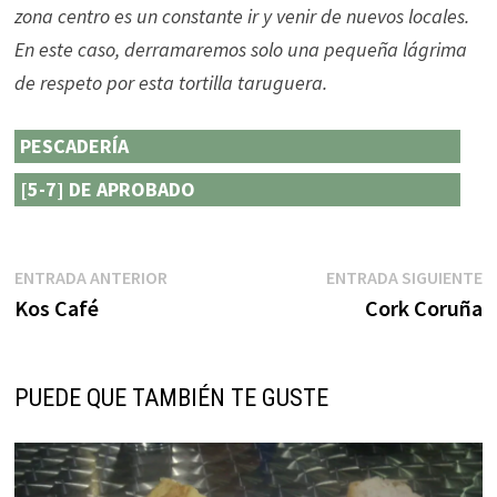
zona centro es un constante ir y venir de nuevos locales.
En este caso, derramaremos solo una pequeña lágrima
de respeto por esta tortilla taruguera.
PESCADERÍA
[5-7] DE APROBADO
Navegación
Entrada
E
ENTRADA ANTERIOR
ENTRADA SIGUIENTE
anterior:
s
Kos Café
Cork Coruña
de
entradas
PUEDE QUE TAMBIÉN TE GUSTE