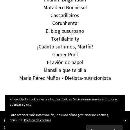
Matadero Bonnissel
Cascarilleiros
Corunhenta
El blog busurbano
Tortillaffinity
¡Cuánto sufrimos, Martín!
Gamer Puril
El avión de papel
Mansilla que te pilla
María Pérez Muñoz • Dietista-nutricionista
Privacidad y cookies: este sitio usa cookies. Si continúas navegando por él,
aceptas su uso.
Para obtener más información, incluido cómo gestionar las cookies,
Aún Pillas Tortillas!
está publicado bajo una licencia
Creative
consulta:
Política de cookies
Commons