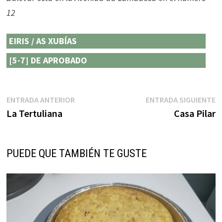
12
EIRIS / AS XUBÍAS
[5-7] DE APROBADO
Navegación
Entrada
E
ENTRADA ANTERIOR
ENTRADA SIGUIENTE
anterior:
s
La Tertuliana
Casa Pilar
de
entradas
PUEDE QUE TAMBIÉN TE GUSTE