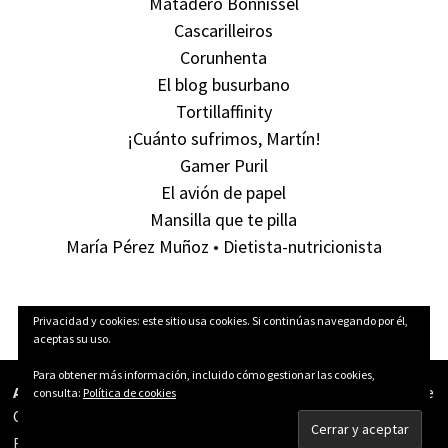
Matadero Bonnissel
Cascarilleiros
Corunhenta
El blog busurbano
Tortillaffinity
¡Cuánto sufrimos, Martín!
Gamer Puril
El avión de papel
Mansilla que te pilla
María Pérez Muñoz • Dietista-nutricionista
Privacidad y cookies: este sitio usa cookies. Si continúas navegando por él,
aceptas su uso.
Para obtener más información, incluido cómo gestionar las cookies,
Aún Pillas Tortillas!
está publicado bajo una licencia
Creative
consulta:
Política de cookies
Commons
Funciona con
WordPress
y
Bam
.