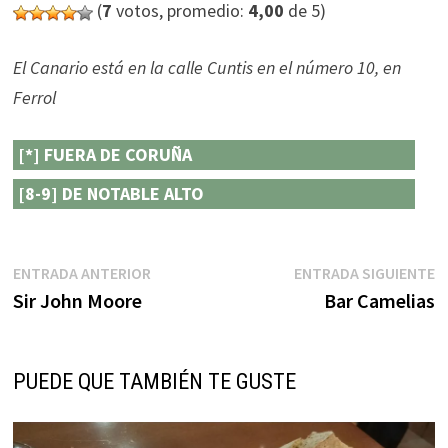
(
7
votos, promedio:
4,00
de 5)
El Canario está en la calle Cuntis en el número 10, en
Ferrol
[*] FUERA DE CORUÑA
[8-9] DE NOTABLE ALTO
Navegación
Entrada
E
ENTRADA ANTERIOR
ENTRADA SIGUIENTE
anterior:
s
Sir John Moore
Bar Camelias
de
entradas
PUEDE QUE TAMBIÉN TE GUSTE