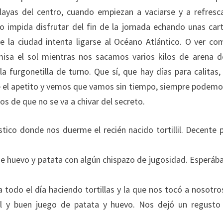
playas del centro, cuando empiezan a vaciarse y a refresc
 impida disfrutar del fin de la jornada echando unas car
 la ciudad intenta ligarse al Océano Atlántico. O ver co
isa el sol mientras nos sacamos varios kilos de arena d
 furgonetilla de turno. Que sí, que hay días para calitas,
re el apetito y vemos que vamos sin tiempo, siempre podemos
ros de que no se va a chivar del secreto.
tico donde nos duerme el recién nacido tortillil. Decente p
a de huevo y patata con algún chispazo de jugosidad. Esperá
 todo el día haciendo tortillas y la que nos tocó a nosotro
al y buen juego de patata y huevo. Nos dejó un regust