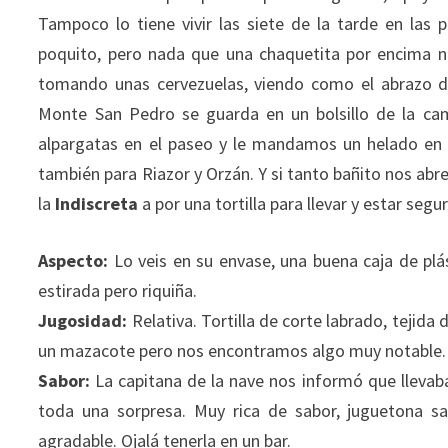
Tampoco lo tiene vivir las siete de la tarde en las 
poquito, pero nada que una chaquetita por encima no
tomando unas cervezuelas, viendo como el abrazo de
Monte San Pedro se guarda en un bolsillo de la cam
alpargatas en el paseo y le mandamos un helado en la
también para Riazor y Orzán. Y si tanto bañito nos ab
la
Indiscreta
a por una tortilla para llevar y estar segu
Aspecto:
Lo veis en su envase, una buena caja de plás
estirada pero riquiña.
Jugosidad:
Relativa. Tortilla de corte labrado, tejid
un mazacote pero nos encontramos algo muy notable.
Sabor:
La capitana de la nave nos informó que llevaba
toda una sorpresa. Muy rica de sabor, juguetona s
agradable. Ojalá tenerla en un bar.