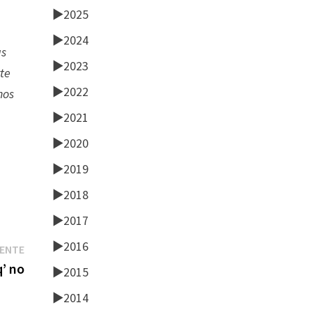
►
2025
►
2024
as
►
2023
rte
►
2022
nos
►
2021
►
2020
►
2019
►
2018
►
2017
►
2016
Entrada
IENTE
siguiente:
q’ no
►
2015
►
2014