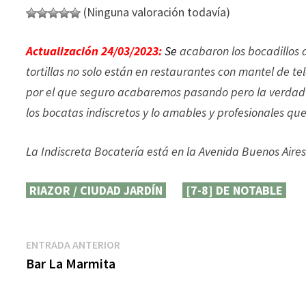
(Ninguna valoración todavía)
Actualización 24/03/2023:
Se
acabaron los bocadillos a
tortillas no solo están en restaurantes con mantel de te
por el que seguro acabaremos pasando pero la verdad 
los bocatas indiscretos y lo amables y profesionales qu
La Indiscreta Bocatería está en la Avenida Buenos Aires
RIAZOR / CIUDAD JARDÍN
[7-8] DE NOTABLE
Navegación
Entrada
ENTRADA ANTERIOR
anterior:
Bar La Marmita
de
entradas