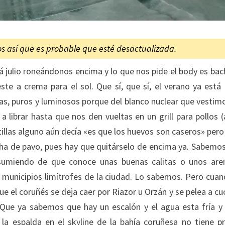
os así que es probable que esté desactualizada.
á julio roneándonos encima y lo que nos pide el body es bac
este a crema para el sol. Que sí, que sí, el verano ya está 
das, puros y luminosos porque del blanco nuclear que vestim
a librar hasta que nos den vueltas en un grill para pollos (
tillas alguno aún decía «es que los huevos son caseros» pero
ncha de pavo, pues hay que quitárselo de encima ya. Sabemo
presumiendo de que conoce unas buenas calitas o unos are
los municipios limítrofes de la ciudad. Lo sabemos. Pero cuan
 el coruñés se deja caer por Riazor u Orzán y se pelea a cuc
 Que ya sabemos que hay un escalón y el agua esta fría y
a espalda en el skyline de la bahía coruñesa no tiene pr