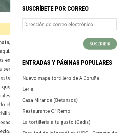
SUSCRÍBETE POR CORREO
Dirección
de
correo
hata,
SUSCRIBIR
electrónico
aquí.
os en
ENTRADAS Y PÁGINAS POPULARES
a ser
 este
Nuevo mapa tortillero de A Coruña
s que
Leria
nales
Casa Miranda (Betanzos)
do el
Restaurante O' Remo
hillo
La tortillería a tu gusto (Gadis)
 esas
ecio.
Facultad de Informática (UDC - Campus de