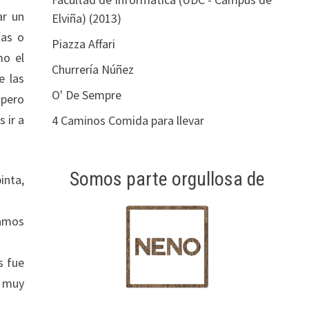
ar un
Elviña) (2013)
tas o
Piazza Affari
mo el
Churrería Núñez
e las
O' De Sempre
 pero
 ir a
4 Caminos Comida para llevar
Somos parte orgullosa de
inta,
bamos
s fue
o muy