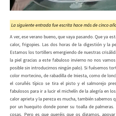
La siguiente entrada fue escrita hace más de cinco añ
A ver, ese verano bueno, que vaya pasando. Que ya est
calor, frigopies. Las dos horas de la digestión y la p
Estamos los tortillers emergiendo de nuestras crisáli
la piel gracias a este fabuloso invierno no nos vamos 
posible sin introducirnos ningún palo). Si fuésemos tor
color mortecino, de rabadilla de Iniesta, como de lo
el coruñés típico se tira el pisto y el salmorejo 
fabulosos para ir a lucir el michelín de la alegría en 
calor aprieta y la pereza es mucha, también sabemos que
por un huequito donde poner su toalla de palmeras.
cosas. Pero es que queréis que os digamos, apoyar l