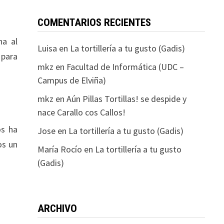
COMENTARIOS RECIENTES
na al
Luisa
en
La tortillería a tu gusto (Gadis)
 para
mkz
en
Facultad de Informática (UDC –
Campus de Elviña)
mkz
en
Aún Pillas Tortillas! se despide y
nace Carallo cos Callos!
os ha
Jose
en
La tortillería a tu gusto (Gadis)
os un
María Rocío
en
La tortillería a tu gusto
(Gadis)
ARCHIVO