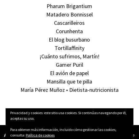
Pharum Brigantium
Matadero Bonnissel
Cascarilleiros
Corunhenta
El blog busurbano
Tortillaffinity
¡Cuánto sufrimos, Martín!
Gamer Puril
El avión de papel
Mansilla que te pilla
María Pérez Muñoz • Dietista-nutricionista
Privacidad y cookies: este sitio usa cookies. Si continúas navegando por él,
aceptas su uso.
Para obtener más información, incluido cómo gestionar las cookies,
Aún Pillas Tortillas!
está publicado bajo una licencia
Creative
consulta:
Política de cookies