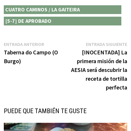
CUATRO CAMINOS / LA GAITEIRA
[5-7] DE APROBADO
Navegación
Entrada
E
ENTRADA ANTERIOR
ENTRADA SIGUIENTE
anterior:
s
Taberna do Campo (O
[INOCENTADA] La
de
Burgo)
primera misión de la
entradas
AESIA será descubrir la
receta de tortilla
perfecta
PUEDE QUE TAMBIÉN TE GUSTE