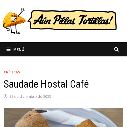
Saltar
al
contenido
MENÚ
CRÍTICAS
Saudade Hostal Café
11 de diciembre de 2023