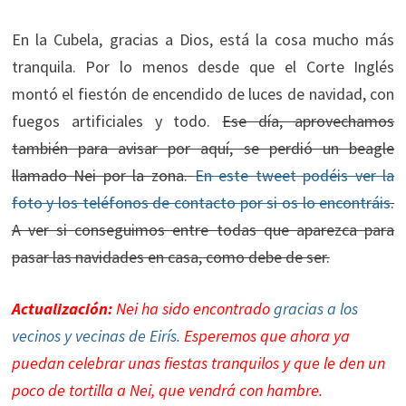
En la Cubela, gracias a Dios, está la cosa mucho más
tranquila. Por lo menos desde que el Corte Inglés
montó el fiestón de encendido de luces de navidad, con
fuegos artificiales y todo.
Ese día, aprovechamos
también para avisar por aquí, se perdió un beagle
llamado Nei por la zona.
En este tweet podéis ver la
foto y los teléfonos de contacto por si os lo encontráis
.
A ver si conseguimos entre todas que aparezca para
pasar las navidades en casa, como debe de ser.
Actualización:
Nei ha sido encontrado
gracias a los
vecinos y vecinas de Eirís.
Esperemos que ahora ya
puedan celebrar unas fiestas tranquilos y que le den un
poco de tortilla a Nei, que vendrá con hambre.