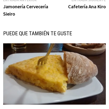
Navegación
anterior:
s
Jamonería Cervecería
Cafetería Ana Kiro
de
Sieiro
entradas
PUEDE QUE TAMBIÉN TE GUSTE