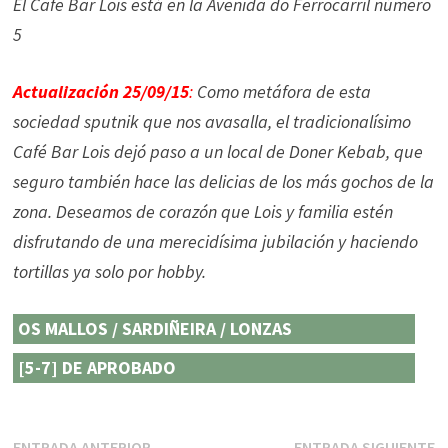
El Cafe Bar Lois está en la Avenida do Ferrocarril número
5
Actualización 25/09/15
:
Como metáfora de esta
sociedad sputnik que nos avasalla, el tradicionalísimo
Café Bar Lois dejó paso a un local de Doner Kebab, que
seguro también hace las delicias de los más gochos de la
zona. Deseamos de corazón que Lois y familia estén
disfrutando de una merecidísima jubilación y haciendo
tortillas ya solo por hobby.
OS MALLOS / SARDIÑEIRA / LONZAS
[5-7] DE APROBADO
Entrada
E
ENTRADA ANTERIOR
ENTRADA SIGUIENTE