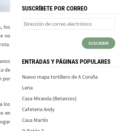
SUSCRÍBETE POR CORREO
Dirección
, los
de
ue no
correo
SUSCRIBIR
rota.
electrónico
 unos
ENTRADAS Y PÁGINAS POPULARES
ta de
Nuevo mapa tortillero de A Coruña
n por
Leria
Casa Miranda (Betanzos)
a los
Cafeteria Andy
uo en
Casa Martín
hogar
O Petón 3