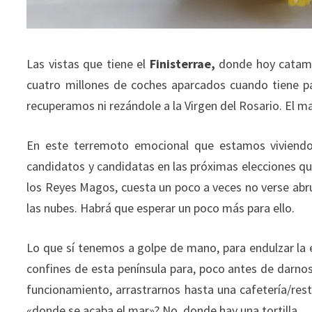
Las vistas que tiene el
Finisterrae,
donde hoy catamos
cuatro millones de coches aparcados cuando tiene pa
recuperamos ni rezándole a la Virgen del Rosario. El mar
En este terremoto emocional que estamos viviendo,
candidatos y candidatas en las próximas elecciones que
los Reyes Magos, cuesta un poco a veces no verse abru
las nubes. Habrá que esperar un poco más para ello.
Lo que sí tenemos a golpe de mano, para endulzar la 
confines de esta península para, poco antes de darno
funcionamiento, arrastrarnos hasta una cafetería/rest
«donde se acaba el mar»? No, donde hay una tortilla.