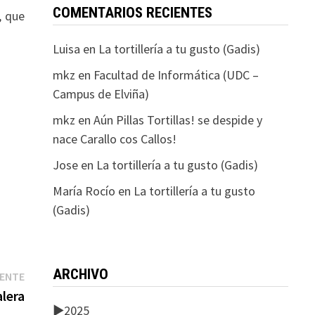
COMENTARIOS RECIENTES
, que
Luisa
en
La tortillería a tu gusto (Gadis)
mkz
en
Facultad de Informática (UDC –
Campus de Elviña)
mkz
en
Aún Pillas Tortillas! se despide y
nace Carallo cos Callos!
Jose
en
La tortillería a tu gusto (Gadis)
María Rocío
en
La tortillería a tu gusto
(Gadis)
ARCHIVO
Entrada
IENTE
siguiente:
lera
►
2025