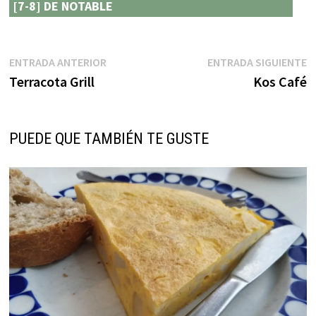
[7-8] DE NOTABLE
Navegación
Entrada
E
ENTRADA ANTERIOR
ENTRADA SIGUIENTE
anterior:
s
Terracota Grill
Kos Café
de
entradas
PUEDE QUE TAMBIÉN TE GUSTE