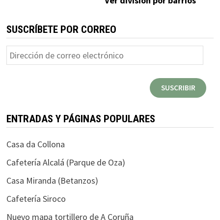
Ver división por barrios
SUSCRÍBETE POR CORREO
Dirección
de
correo
SUSCRIBIR
electrónico
ENTRADAS Y PÁGINAS POPULARES
Casa da Collona
Cafetería Alcalá (Parque de Oza)
Casa Miranda (Betanzos)
Cafetería Siroco
Nuevo mapa tortillero de A Coruña