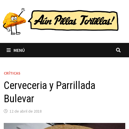
Saltar
al
contenido
MENÚ
CRÍTICAS
Cerveceria y Parrillada
Bulevar
12 de abril de 2018