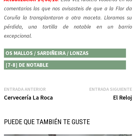
comentarios los que nos avisasteis de que a la Flor da
Coruña la transplantaron a otra maceta. Lloramos su
pérdida, una tortilla de notable en un barrio
excepcional.
OS MALLOS / SARDIÑEIRA / LONZAS
[7-8] DE NOTABLE
Navegación
Entrada
E
ENTRADA ANTERIOR
ENTRADA SIGUIENTE
anterior:
s
Cervecería La Roca
El Reloj
de
entradas
PUEDE QUE TAMBIÉN TE GUSTE