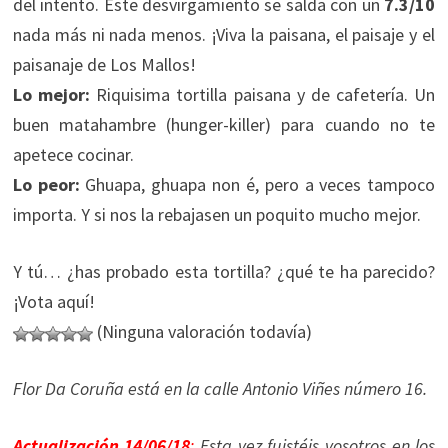
del intento. Este desvirgamiento se salda con un
7.3/10
nada más ni nada menos. ¡Viva la paisana, el paisaje y el
paisanaje de Los Mallos!
Lo mejor:
Riquisima tortilla paisana y de cafetería. Un
buen matahambre (hunger-killer) para cuando no te
apetece cocinar.
Lo peor:
Ghuapa, ghuapa non é, pero a veces tampoco
importa. Y si nos la rebajasen un poquito mucho mejor.
Y tú… ¿has probado esta tortilla? ¿qué te ha parecido?
¡Vota aquí!
(Ninguna valoración todavía)
Flor Da Coruña está en la calle Antonio Viñes número 16.
Actualización 14/06/18
:
Esta vez fuistéis vosotros en los