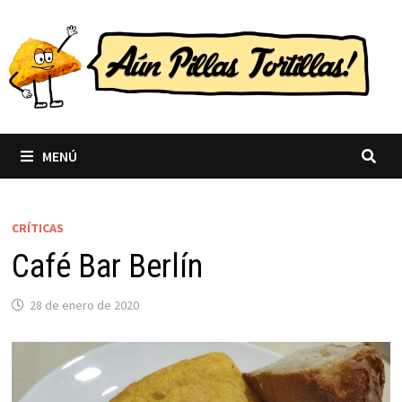
Saltar
al
contenido
MENÚ
CRÍTICAS
Café Bar Berlín
28 de enero de 2020