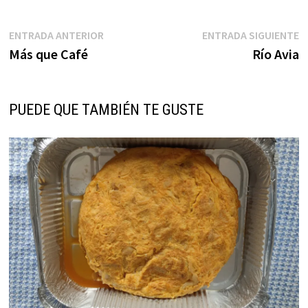
Navegación
Entrada
E
ENTRADA ANTERIOR
ENTRADA SIGUIENTE
anterior:
s
Más que Café
Río Avia
de
entradas
PUEDE QUE TAMBIÉN TE GUSTE