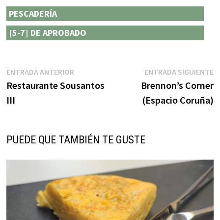
PESCADERÍA
[5-7] DE APROBADO
Navegación
Entrada
E
ENTRADA ANTERIOR
ENTRADA SIGUIENTE
anterior:
s
Restaurante Sousantos
Brennon’s Corner
de
III
(Espacio Coruña)
entradas
PUEDE QUE TAMBIÉN TE GUSTE