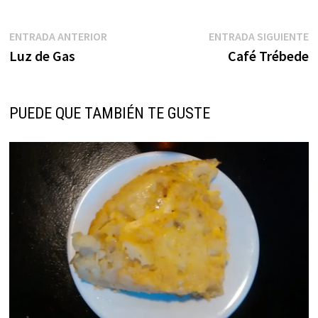
Navegación
Entrada
E
ENTRADA ANTERIOR
ENTRADA SIGUIENTE
anterior:
s
Luz de Gas
Café Trébede
de
entradas
PUEDE QUE TAMBIÉN TE GUSTE