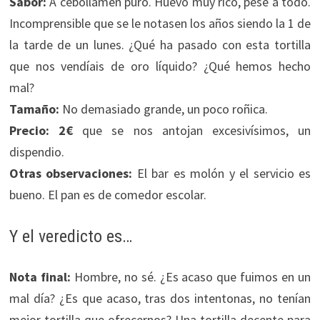
Sabor:
A cebollamen puro. Huevo muy rico, pese a todo.
Incomprensible que se le notasen los años siendo la 1 de
la tarde de un lunes. ¿Qué ha pasado con esta tortilla
que nos vendíais de oro líquido? ¿Qué hemos hecho
mal?
Tamaño:
No demasiado grande, un poco roñica.
Precio:
2€
que se nos antojan excesivísimos, un
dispendio.
Otras observaciones:
El bar es molón y el servicio es
bueno. El pan es de comedor escolar.
Y el veredicto es…
Nota final:
Hombre, no sé. ¿Es acaso que fuimos en un
mal día? ¿Es que acaso, tras dos intentonas, no tenían
mejor tortilla que ofrecernos? Una tortilla decente para