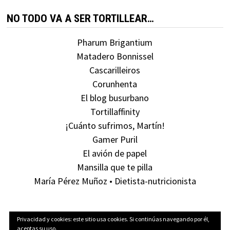
NO TODO VA A SER TORTILLEAR…
Pharum Brigantium
Matadero Bonnissel
Cascarilleiros
Corunhenta
El blog busurbano
Tortillaffinity
¡Cuánto sufrimos, Martín!
Gamer Puril
El avión de papel
Mansilla que te pilla
María Pérez Muñoz • Dietista-nutricionista
Privacidad y cookies: este sitio usa cookies. Si continúas navegando por él,
aceptas su uso.