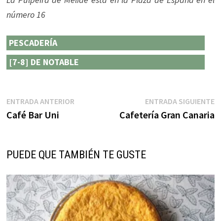
número 16
PESCADERÍA
[7-8] DE NOTABLE
Navegación
Entrada
E
ENTRADA ANTERIOR
ENTRADA SIGUIENTE
anterior:
s
Café Bar Uni
Cafetería Gran Canaria
de
entradas
PUEDE QUE TAMBIÉN TE GUSTE